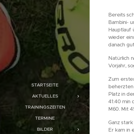
Bereits sc
Bambini- u
Hauptlauf ü
wieder ein
danach gut
Natürlich 
Vorjahr, so
Zum ersten
STARTSEITE
beherzten 
Platz in d
AKTUELLES
41:40 min 
TRAININGSZEITEN
M60. Mit 4
TERMINE
Ganz stark
BILDER
Er kam in 