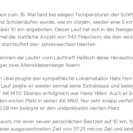
hon zum 35. Mal fand bei eisigen Temperaturen der Schiff
nd Schülerläufen wurde, wie im Vorjahr, wieder eine 5 k
ber 10 km angeboten. Dieser Lauf hat sich in der hiesigen
mal die stattliche Anzahl von 1143 Finischern, die den w
 durchlüftet den Jahreswechsel feierten.
nahmen die Läufer vom Lauftreff Haßloch diese Herausfo
gar zwei Altersklassensiege feiern.
 überzeugte der sympathische Lokalmatador Hans Herr 
Lauf zeigte er wieder einmal seine Extraklasse und beleg
er AK M70. Ebenso erfolgreich war Heinz Hillen. Auch er b
den ersten Platz in seiner AK M60. Nur sehr knapp verfe
5:58 min belegte er den undankbaren vierten Platz.
 auch, mit einer neuen persönlichen Bestzeit auf 10 km, f
einer ausgezeichneten Zeit von 37:25 min ins Ziel und lan