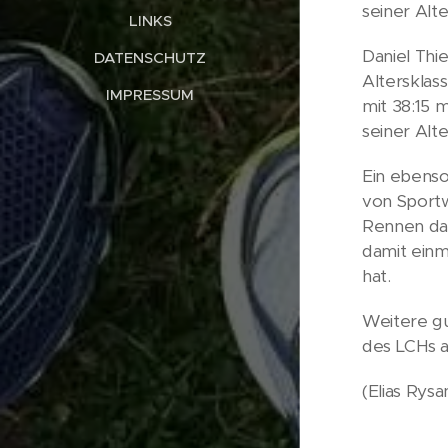
seiner Alt
LINKS
Daniel Thi
DATENSCHUTZ
Altersklas
IMPRESSUM
mit 38:15 
seiner Alte
Ein ebenso
von Sportw
Rennen dar
damit einm
hat.
Weitere gu
des LCHs a
(Elias Rys