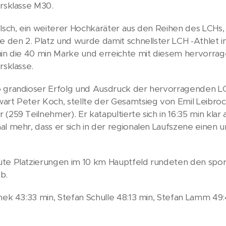
ersklasse M30.
elsch, ein weiterer Hochkaräter aus den Reihen des LCHs, 
se den 2. Platz und wurde damit schnellster LCH -Athlet
min die 40 min Marke und erreichte mit diesem hervorrage
rsklasse.
 grandioser Erfolg und Ausdruck der hervorragenden L
art Peter Koch, stellte der Gesamtsieg von Emil Leibro
 (259 Teilnehmer). Er katapultierte sich in 16:35 min kla
al mehr, dass er sich in der regionalen Laufszene einen 
te Platzierungen im 10 km Hauptfeld rundeten den sport
b.
anek 43:33 min, Stefan Schulle 48:13 min, Stefan Lamm 49: