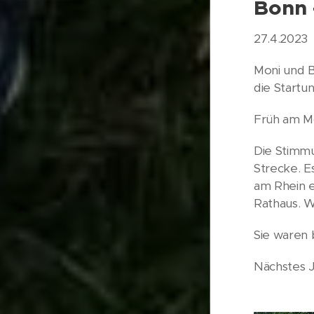
Bonn 
27.4.2023
Moni und 
die Startu
Früh am Mo
Die Stimmu
Strecke. E
am Rhein e
Rathaus. W
Sie waren b
Nächstes J