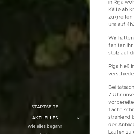
in Riga wo
Kälte ab k
zu greifen 
uns auf 4h3
Wir hatten
fehlten ih
stolz auf di
Riga hieß 
verschiede
Bei tatsäc
7 Uhr unse
vorbereite
STARTSEITE
flache sch
strahlend 
AKTUELLES
der Anblic
Wie alles begann
Laufen zu 