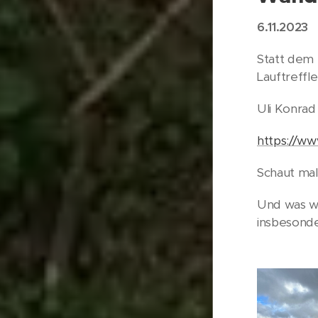
6.11.2023
Statt dem 
Lauftreffl
Uli Konrad 
https://ww
Schaut mal 
Und was wi
insbesonde