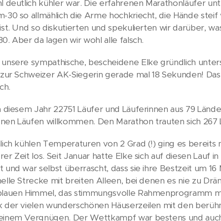
hl deutlich kühler war. Die erfahrenen Marathonläufer unte
m-30 so allmählich die Arme hochkriecht, die Hände st
ist. Und so diskutierten und spekulierten wir darüber, wa
0. Aber da lagen wir wohl alle falsch.
 unsere sympathische, bescheidene Elke gründlich unters
r zur Schweizer AK-Siegerin gerade mal 18 Sekunden! Das s
ch.
in diesem Jahr 22751 Läufer und Läuferinnen aus 79 Länd
nen Läufen willkommen. Den Marathon trauten sich 267 L
hlich kühlen Temperaturen von 2 Grad (!) ging es bereits 
rer Zeit los. Seit Januar hatte Elke sich auf diesen Lauf
t und war selbst überrascht, dass sie ihre Bestzeit um 16
nelle Strecke mit breiten Alleen, bei denen es nie zu Dr
blauen Himmel, das stimmungsvolle Rahmenprogramm mit 
k der vielen wunderschönen Häuserzeilen mit den berü
einem Vergnügen. Der Wettkampf war bestens und auch stil