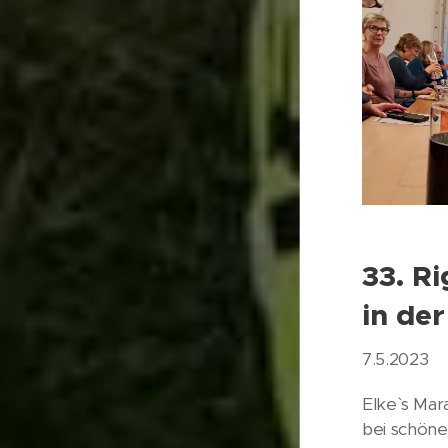
33. R
in de
7.5.2023
Elke` s Ma
bei schöne