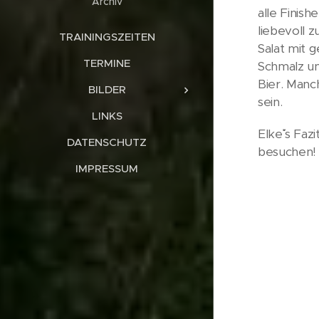
Archiv
alle Finis
liebevoll 
TRAININGSZEITEN
Salat mit 
TERMINE
Schmalz un
Bier. Manc
BILDER
sein.
LINKS
Elke´``´ s 
DATENSCHUTZ
besuchen!
IMPRESSUM