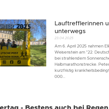
Lauftrefflerinnen u
unterwegs
23.04.2025
Am 6. April 2025 nahmen El
Weisenstein am "22. Deutsc
bei strahlendem Sonnensche
Halbmarathonstrecke. Peter
kurzfristig krankheitsbeding
000...
rtag - Bestens auch bei Rege